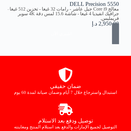
DELL Precision 5550
معالج Core i9 جيل عاشر - رامات 32 غيغا - تخزين 512 غيغا -
جرافيك انفيديا 4 غيغا - شاشة 15.6 لمس دقة 4K سوبر
فريمليس.
2,950.00
د.إ
اشتري الآن
ضمان حقيقي
استبدال واسترجاع خلال 7 أيام وضمان صيانة لمدة 60 يوم
توصيل ودفع بعد الاستلام
التوصيل لجميع الإمارات والدفع بعد استلام المنتج ومعاينته