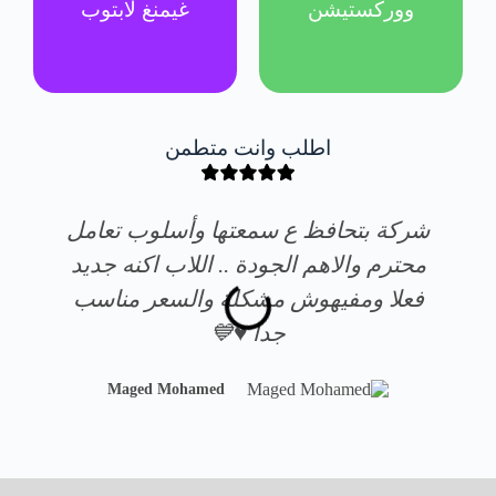
ووركستيشن
غيمنغ لابتوب
اطلب وانت متطمن
شركة بتحافظ ع سمعتها وأسلوب تعامل
محترم والاهم الجودة .. اللاب اكنه جديد
فعلا ومفيهوش مشكلة والسعر مناسب
جدا ♥️💙
Maged Mohamed