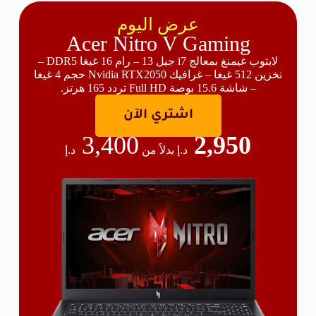
عرض اليوم
Acer Nitro V Gaming
لابتوب غيمنغ بمعالج i7 جيل 13 – رام 16 غيغا DDR5 –
تخزين 512 غيغا – غرافيك Nvidia RTX2050 حجم 4 غيغا
– شاشة 15.6 بوصة Full HD تردد 165 هرتز.
اشتري الآن
3,400
2,950
د.إ بدلاً من
د.إ