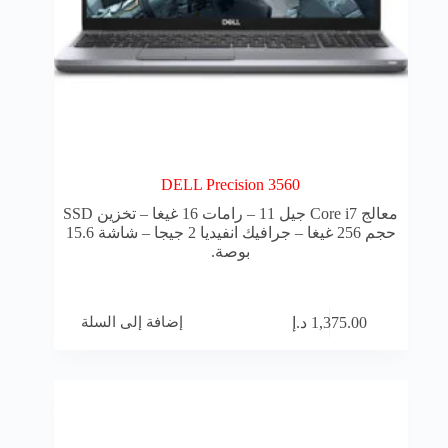
DELL Precision 3560
معالج Core i7 جيل 11 – رامات 16 غيغا – تخزين SSD
حجم 256 غيغا – جرافيك انفيديا 2 جيجا – شاشة 15.6
بوصة.
إضافة إلى السلة
1,375.00
د.إ