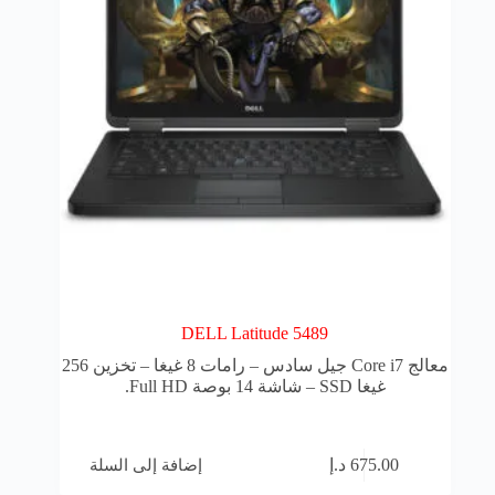
DELL Latitude 5489
معالج Core i7 جيل سادس – رامات 8 غيغا – تخزين 256
غيغا SSD – شاشة 14 بوصة Full HD.
إضافة إلى السلة
675.00
د.إ