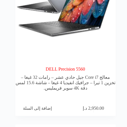
DELL Precision 5560
معالج Core i7 جيل حادي عشر – رامات 32 غيغا –
تخزين 1 تيرا – جرافيك انفيديا 4 غيغا – شاشة 15.6 لمس
دقة 4K سوبر فريمليس.
إضافة إلى السلة
2,950.00
د.إ