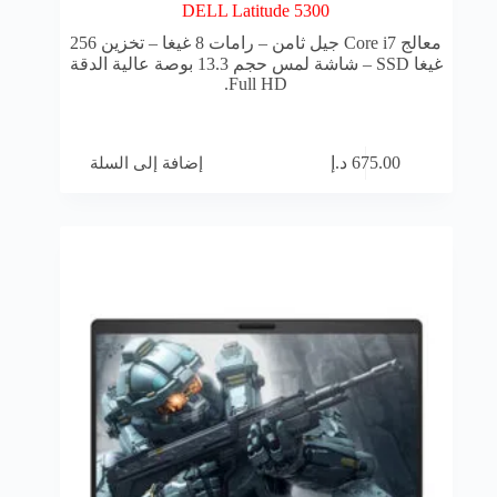
DELL Latitude 5300
معالج Core i7 جيل ثامن – رامات 8 غيغا – تخزين 256
غيغا SSD – شاشة لمس حجم 13.3 بوصة عالية الدقة
Full HD.
إضافة إلى السلة
675.00
د.إ