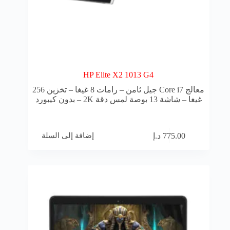
HP Elite X2 1013 G4
معالج Core i7 جيل ثامن – رامات 8 غيغا – تخزين 256
غيغا – شاشة 13 بوصة لمس دقة 2K – بدون كيبورد
إضافة إلى السلة
775.00
د.إ