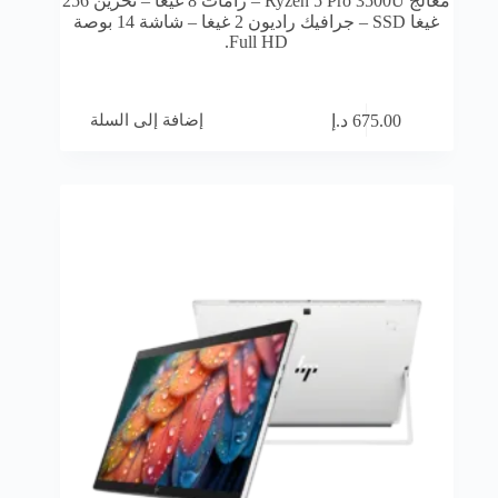
معالج Ryzen 5 Pro 3500U – رامات 8 غيغا – تخزين 256
غيغا SSD – جرافيك راديون 2 غيغا – شاشة 14 بوصة
Full HD.
إضافة إلى السلة
675.00
د.إ