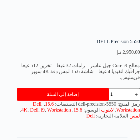
DELL Precision 5550
2,950.00
د.إ
معالج Core i9 جيل عاشر – رامات 32 غيغا – تخزين 512 غيغا –
جرافيك انفيديا 4 غيغا – شاشة 15.6 لمس دقة 4K سوبر
فريمليس.
مية
إضافة إلى السلة
DEL
Precisio
رمز المنتج:
dell-precision-5550
التصنيفات:
15.6
,
,
Dell
555
Workstation
,
لابتوب
الوسوم:
15.6
,
Workstation
,
i9
,
Dell
,
4K
,
لمس
العلامة التجارية:
Dell