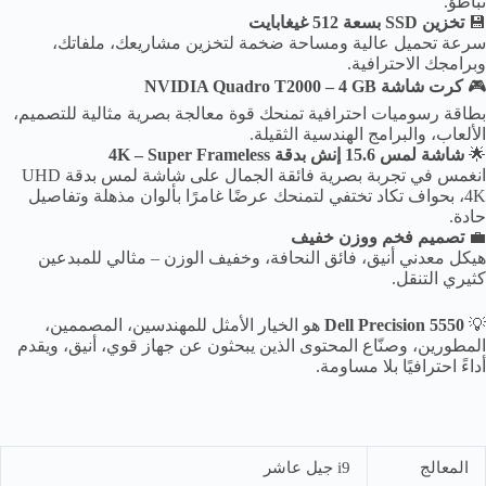
تباطؤ.
💾
تخزين SSD بسعة 512 غيغابايت
سرعة تحميل عالية ومساحة ضخمة لتخزين مشاريعك، ملفاتك،
وبرامجك الاحترافية.
🎮
كرت شاشة NVIDIA Quadro T2000 – 4 GB
بطاقة رسوميات احترافية تمنحك قوة معالجة بصرية مثالية للتصميم،
الألعاب، والبرامج الهندسية الثقيلة.
🌟
شاشة لمس 15.6 إنش بدقة 4K – Super Frameless
انغمس في تجربة بصرية فائقة الجمال على شاشة لمس بدقة UHD
4K، بحواف تكاد تختفي لتمنحك عرضًا غامرًا بألوان مذهلة وتفاصيل
حادة.
💼
تصميم فخم ووزن خفيف
هيكل معدني أنيق، فائق النحافة، وخفيف الوزن – مثالي للمبدعين
كثيري التنقل.
💡
Dell Precision 5550
هو الخيار الأمثل للمهندسين، المصممين،
المطورين، وصنّاع المحتوى الذين يبحثون عن جهاز قوي، أنيق، ويقدم
أداءً احترافيًا بلا مساومة.
المعالج
i9 جيل عاشر