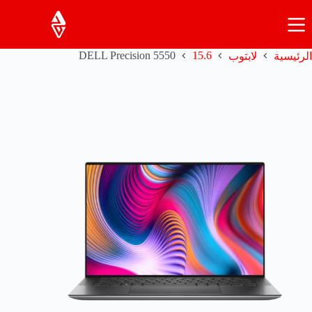
لتجاوز
لى
لمحتوى
DELL Precision 5550
15.6
الرئيسية
لابتوب