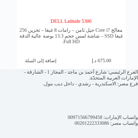
DELL Latitude 5300
معالج Core i7 جيل ثامن – رامات 8 غيغا – تخزين 256
غيغا SSD – شاشة لمس حجم 13.3 بوصة عالية الدقة
Full HD.
إضافة إلى السلة
675.00
د.إ
الفرع الرئيسي: شارع أحمد بن ماجد - المجاز 1 - الشارقة -
الإمارات العربية المتحدّة.
فرع مصر: الاسكندرية - رشدي - داخل ديب مول.
واتساب الإمارات:
00971566799458
واتساب مصر:
00201222333086